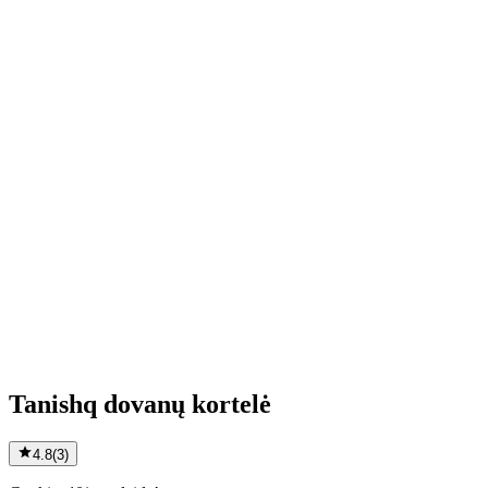
Tanishq dovanų kortelė
4.8
(
3
)