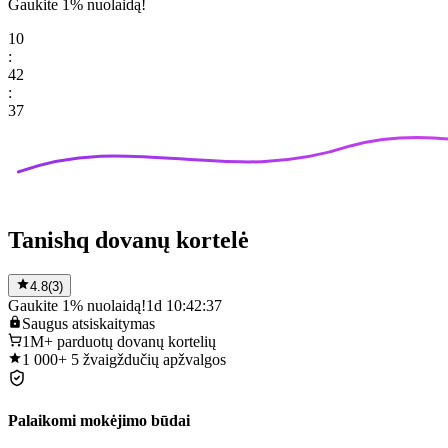
Gaukite 1% nuolaidą!
10
:
42
:
37
Tanishq dovanų kortelė
4.8
(
3
)
Gaukite 1% nuolaidą!
1d 10:42:37
Saugus
atsiskaitymas
1M+
parduotų dovanų kortelių
1 000+
5 žvaigždučių apžvalgos
Palaikomi mokėjimo būdai