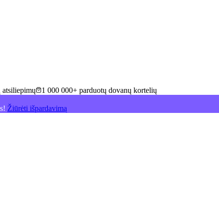
 atsiliepimų
1 000 000+ parduotų dovanų kortelių
is!
Žiūrėti išpardavimą