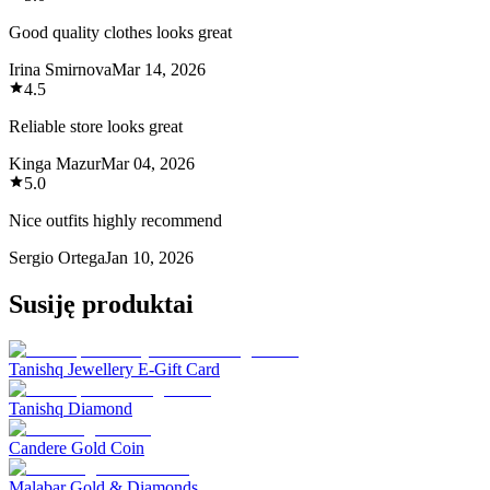
Good quality clothes looks great
Irina Smirnova
Mar 14, 2026
4.5
Reliable store looks great
Kinga Mazur
Mar 04, 2026
5.0
Nice outfits highly recommend
Sergio Ortega
Jan 10, 2026
Susiję produktai
Tanishq Jewellery E-Gift Card
Tanishq Diamond
Candere Gold Coin
Malabar Gold & Diamonds