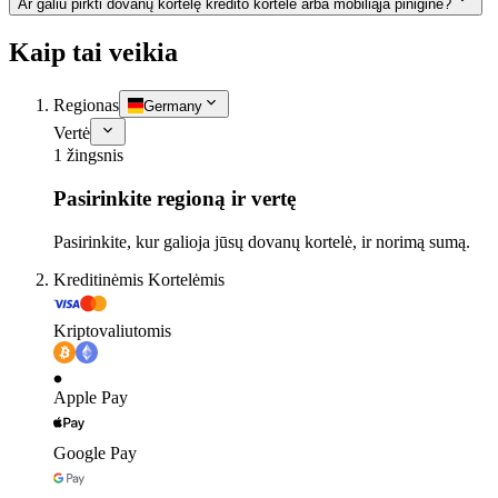
Ar galiu pirkti dovanų kortelę kredito kortele arba mobiliąja pinigine?
Kaip tai veikia
Regionas
Germany
Vertė
1 žingsnis
Pasirinkite regioną ir vertę
Pasirinkite, kur galioja jūsų dovanų kortelė, ir norimą sumą.
Kreditinėmis Kortelėmis
Kriptovaliutomis
Apple Pay
Google Pay