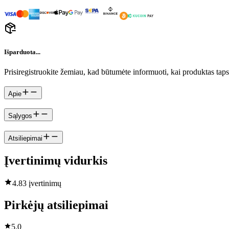
Išparduota...
Prisiregistruokite žemiau, kad būtumėte informuoti, kai produktas tap
Apie
Sąlygos
Atsiliepimai
Įvertinimų vidurkis
4.8
3 įvertinimų
Pirkėjų atsiliepimai
5.0