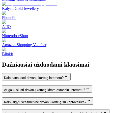
Kalyan Gold Jewellery
PhonePe
AJIO
Nintendo eShop
Amazon Shopping Voucher
Blinkit
Dažniausiai užduodami klausimai
Kaip panaudoti dovanų kortelę internetu?
Ar galiu siųsti dovanų kortelę kitam asmeniui internetu?
Kaip įsigyti skaitmeninę dovanų kortelę su kriptovaliuta?