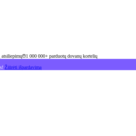
 atsiliepimų
1 000 000+ parduotų dovanų kortelių
is!
Žiūrėti išpardavimą