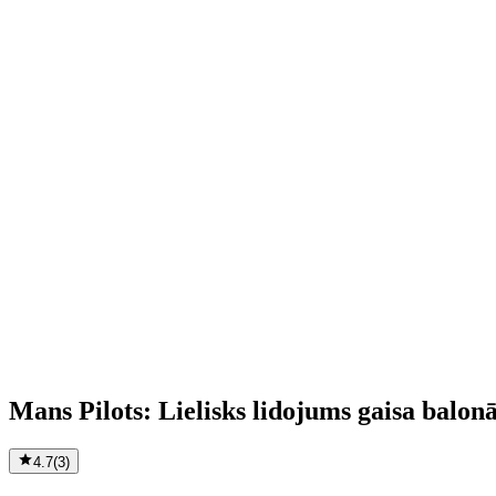
Mans Pilots: Lielisks lidojums gaisa balo
4.7
(
3
)