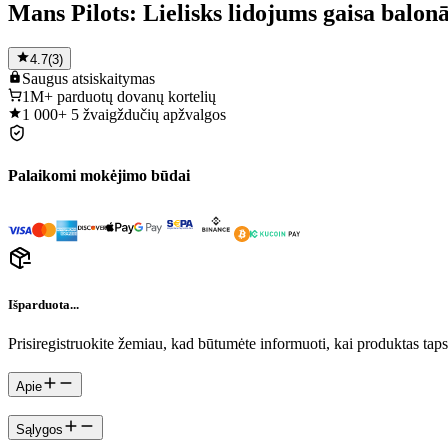
Mans Pilots: Lielisks lidojums gaisa balo
4.7
(
3
)
Saugus
atsiskaitymas
1M+
parduotų dovanų kortelių
1 000+
5 žvaigždučių apžvalgos
Palaikomi mokėjimo būdai
Išparduota...
Prisiregistruokite žemiau, kad būtumėte informuoti, kai produktas tap
Apie
Sąlygos