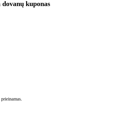
nā dovanų kuponas
s prieinamas.