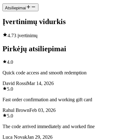
Atsiliepimai
Įvertinimų vidurkis
4.7
3 įvertinimų
Pirkėjų atsiliepimai
4.0
Quick code access and smooth redemption
David Rossi
Mar 14, 2026
5.0
Fast order confirmation and working gift card
Rahul Brown
Feb 03, 2026
5.0
The code arrived immediately and worked fine
Luca Novak
Jan 29, 2026