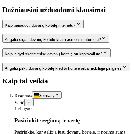
Dažniausiai užduodami klausimai
Kaip panaudoti dovanų kortelę internetu?
Ar galiu siųsti dovanų kortelę kitam asmeniui internetu?
Kaip įsigyti skaitmeninę dovanų kortelę su kriptovaliuta?
Ar galiu pirkti dovanų kortelę kredito kortele arba mobiliąja pinigine?
Kaip tai veikia
Regionas
Germany
Vertė
1 žingsnis
Pasirinkite regioną ir vertę
Pasirinkite, kur galioja jūsų dovanų kortelė, ir norimą sumą.