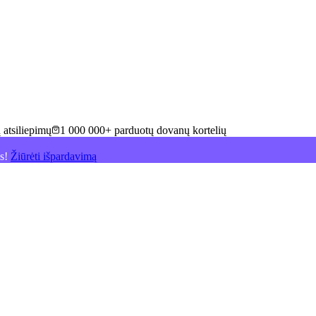
 atsiliepimų
1 000 000+ parduotų dovanų kortelių
is!
Žiūrėti išpardavimą