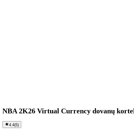
NBA 2K26 Virtual Currency dovanų korte
4.4
(
5
)