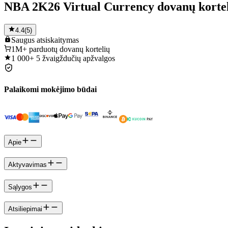
NBA 2K26 Virtual Currency dovanų korte
4.4
(
5
)
Saugus
atsiskaitymas
1M+
parduotų dovanų kortelių
1 000+
5 žvaigždučių apžvalgos
Palaikomi mokėjimo būdai
Apie
Aktyvavimas
Sąlygos
Atsiliepimai