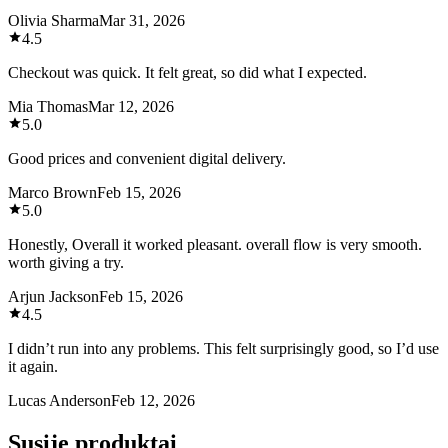
Olivia Sharma
Mar 31, 2026
4.5
Checkout was quick. It felt great, so did what I expected.
Mia Thomas
Mar 12, 2026
5.0
Good prices and convenient digital delivery.
Marco Brown
Feb 15, 2026
5.0
Honestly, Overall it worked pleasant. overall flow is very smooth.
worth giving a try.
Arjun Jackson
Feb 15, 2026
4.5
I didn’t run into any problems. This felt surprisingly good, so I’d use
it again.
Lucas Anderson
Feb 12, 2026
Susiję produktai