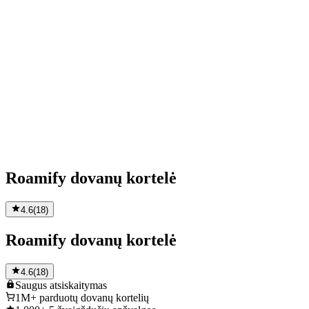
Roamify dovanų kortelė
4.6
(
18
)
Roamify dovanų kortelė
4.6
(
18
)
Saugus
atsiskaitymas
1M+
parduotų dovanų kortelių