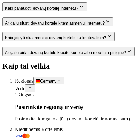
Kaip panaudoti dovanų kortelę internetu?
Ar galiu siųsti dovanų kortelę kitam asmeniui internetu?
Kaip įsigyti skaitmeninę dovanų kortelę su kriptovaliuta?
Ar galiu pirkti dovanų kortelę kredito kortele arba mobiliąja pinigine?
Kaip tai veikia
Regionas
Germany
Vertė
1 žingsnis
Pasirinkite regioną ir vertę
Pasirinkite, kur galioja jūsų dovanų kortelė, ir norimą sumą.
Kreditinėmis Kortelėmis