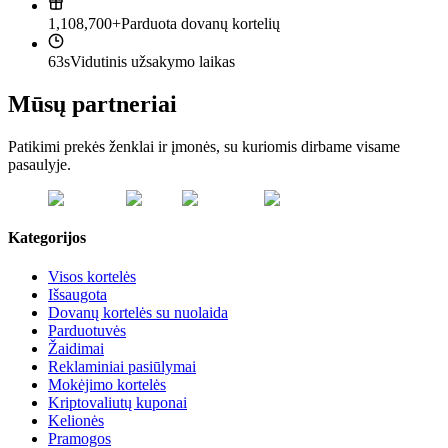
1,108,700+
Parduota dovanų kortelių
63s
Vidutinis užsakymo laikas
Mūsų partneriai
Patikimi prekės ženklai ir įmonės, su kuriomis dirbame visame
pasaulyje.
Kategorijos
Visos kortelės
Išsaugota
Dovanų kortelės su nuolaida
Parduotuvės
Žaidimai
Reklaminiai pasiūlymai
Mokėjimo kortelės
Kriptovaliutų kuponai
Kelionės
Pramogos