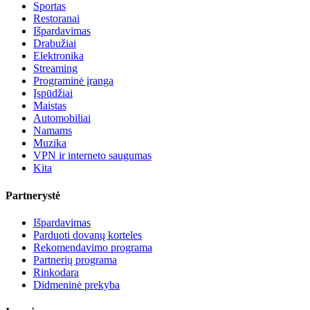
Sportas
Restoranai
Išpardavimas
Drabužiai
Elektronika
Streaming
Programinė įranga
Įspūdžiai
Maistas
Automobiliai
Namams
Muzika
VPN ir interneto saugumas
Kita
Partnerystė
Išpardavimas
Parduoti dovanų korteles
Rekomendavimo programa
Partnerių programa
Rinkodara
Didmeninė prekyba