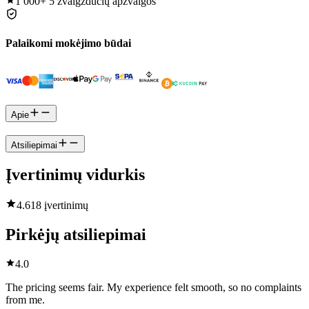
1 000+
5 žvaigždučių apžvalgos
Palaikomi mokėjimo būdai
Apie
Atsiliepimai
Įvertinimų vidurkis
4.6
18 įvertinimų
Pirkėjų atsiliepimai
4.0
The pricing seems fair. My experience felt smooth, so no complaints
from me.