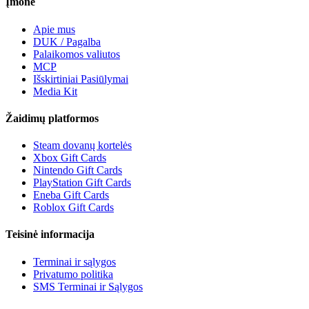
Įmonė
Apie mus
DUK / Pagalba
Palaikomos valiutos
MCP
Išskirtiniai Pasiūlymai
Media Kit
Žaidimų platformos
Steam dovanų kortelės
Xbox Gift Cards
Nintendo Gift Cards
PlayStation Gift Cards
Eneba Gift Cards
Roblox Gift Cards
Teisinė informacija
Terminai ir sąlygos
Privatumo politika
SMS Terminai ir Sąlygos