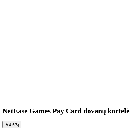
NetEase Games Pay Card dovanų kortelė
4.5
(
6
)