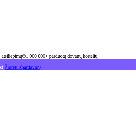
 atsiliepimų
1 000 000+ parduotų dovanų kortelių
is!
Žiūrėti išpardavimą