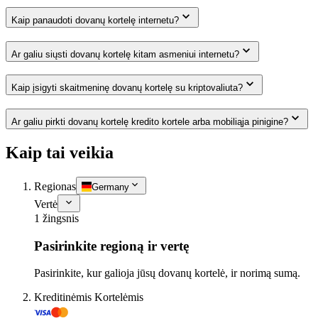
Kaip panaudoti dovanų kortelę internetu?
Ar galiu siųsti dovanų kortelę kitam asmeniui internetu?
Kaip įsigyti skaitmeninę dovanų kortelę su kriptovaliuta?
Ar galiu pirkti dovanų kortelę kredito kortele arba mobiliąja pinigine?
Kaip tai veikia
Regionas
Germany
Vertė
1 žingsnis
Pasirinkite regioną ir vertę
Pasirinkite, kur galioja jūsų dovanų kortelė, ir norimą sumą.
Kreditinėmis Kortelėmis