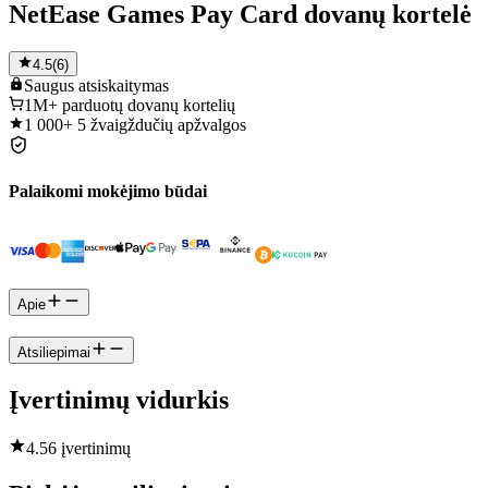
NetEase Games Pay Card dovanų kortelė
4.5
(
6
)
Saugus
atsiskaitymas
1M+
parduotų dovanų kortelių
1 000+
5 žvaigždučių apžvalgos
Palaikomi mokėjimo būdai
Apie
Atsiliepimai
Įvertinimų vidurkis
4.5
6 įvertinimų