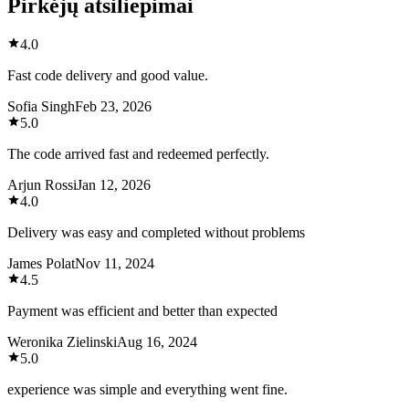
Pirkėjų atsiliepimai
4.0
Fast code delivery and good value.
Sofia Singh
Feb 23, 2026
5.0
The code arrived fast and redeemed perfectly.
Arjun Rossi
Jan 12, 2026
4.0
Delivery was easy and completed without problems
James Polat
Nov 11, 2024
4.5
Payment was efficient and better than expected
Weronika Zielinski
Aug 16, 2024
5.0
experience was simple and everything went fine.