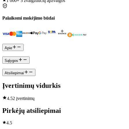
1 000+
5 žvaigždučių apžvalgos
Palaikomi mokėjimo būdai
Apie
Sąlygos
Atsiliepimai
Įvertinimų vidurkis
4.5
2 įvertinimų
Pirkėjų atsiliepimai
4.5