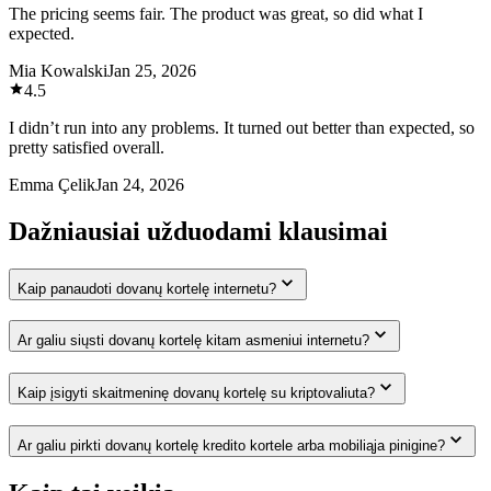
The pricing seems fair. The product was great, so did what I
expected.
Mia Kowalski
Jan 25, 2026
4.5
I didn’t run into any problems. It turned out better than expected, so
pretty satisfied overall.
Emma Çelik
Jan 24, 2026
Dažniausiai užduodami klausimai
Kaip panaudoti dovanų kortelę internetu?
Ar galiu siųsti dovanų kortelę kitam asmeniui internetu?
Kaip įsigyti skaitmeninę dovanų kortelę su kriptovaliuta?
Ar galiu pirkti dovanų kortelę kredito kortele arba mobiliąja pinigine?