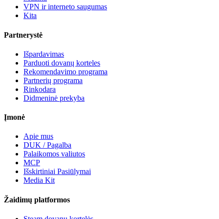
VPN ir interneto saugumas
Kita
Partnerystė
Išpardavimas
Parduoti dovanų korteles
Rekomendavimo programa
Partnerių programa
Rinkodara
Didmeninė prekyba
Įmonė
Apie mus
DUK / Pagalba
Palaikomos valiutos
MCP
Išskirtiniai Pasiūlymai
Media Kit
Žaidimų platformos
Steam dovanų kortelės