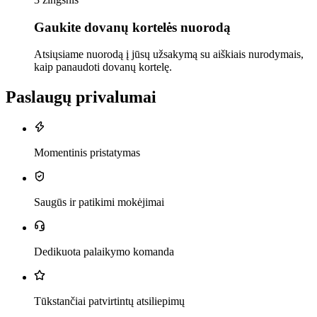
Gaukite dovanų kortelės nuorodą
Atsiųsiame nuorodą į jūsų užsakymą su aiškiais nurodymais,
kaip panaudoti dovanų kortelę.
Paslaugų privalumai
Momentinis pristatymas
Saugūs ir patikimi mokėjimai
Dedikuota palaikymo komanda
Tūkstančiai patvirtintų atsiliepimų