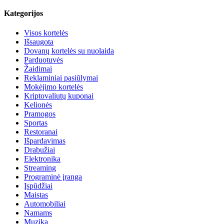
Kategorijos
Visos kortelės
Išsaugota
Dovanų kortelės su nuolaida
Parduotuvės
Žaidimai
Reklaminiai pasiūlymai
Mokėjimo kortelės
Kriptovaliutų kuponai
Kelionės
Pramogos
Sportas
Restoranai
Išpardavimas
Drabužiai
Elektronika
Streaming
Programinė įranga
Įspūdžiai
Maistas
Automobiliai
Namams
Muzika