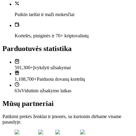
Puikūs tarifai ir maži mokesčiai
Kortelės, piniginės ir 70+ kriptovaliutų
Parduotuvės statistika
591,300+
Įvykdyti užsakymai
1,108,700+
Parduota dovanų kortelių
63s
Vidutinis užsakymo laikas
Mūsų partneriai
Patikimi prekės ženklai ir įmonės, su kuriomis dirbame visame
pasaulyje.