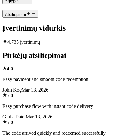
Sąlygos
Atsiliepimai
Įvertinimų vidurkis
4.7
35 įvertinimų
Pirkėjų atsiliepimai
4.0
Easy payment and smooth code redemption
John Koç
Mar 13, 2026
5.0
Easy purchase flow with instant code delivery
Giulia Patel
Mar 13, 2026
5.0
The code arrived quickly and redeemed successfully