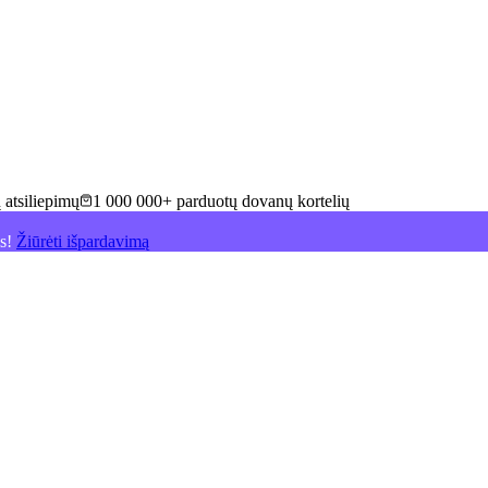
 atsiliepimų
1 000 000+ parduotų dovanų kortelių
is!
Žiūrėti išpardavimą