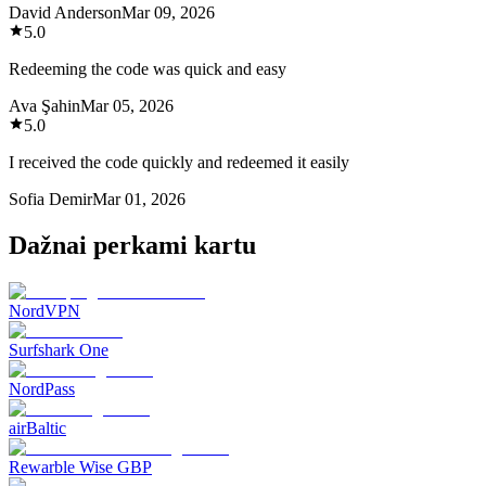
David Anderson
Mar 09, 2026
5.0
Redeeming the code was quick and easy
Ava Şahin
Mar 05, 2026
5.0
I received the code quickly and redeemed it easily
Sofia Demir
Mar 01, 2026
Dažnai perkami kartu
NordVPN
Surfshark One
NordPass
airBaltic
Rewarble Wise GBP