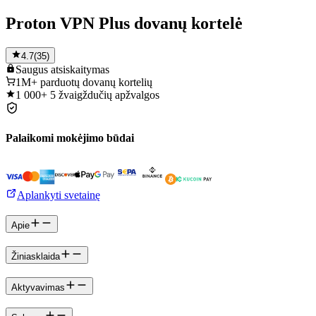
Proton VPN Plus dovanų kortelė
4.7
(
35
)
Saugus
atsiskaitymas
1M+
parduotų dovanų kortelių
1 000+
5 žvaigždučių apžvalgos
Palaikomi mokėjimo būdai
Aplankyti svetainę
Apie
Žiniasklaida
Aktyvavimas