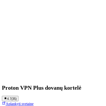
Proton VPN Plus dovanų kortelė
4.7
(
35
)
Aplankyti svetainę