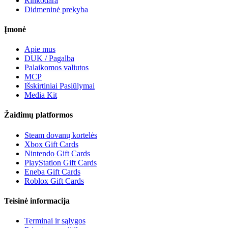
Rinkodara
Didmeninė prekyba
Įmonė
Apie mus
DUK / Pagalba
Palaikomos valiutos
MCP
Išskirtiniai Pasiūlymai
Media Kit
Žaidimų platformos
Steam dovanų kortelės
Xbox Gift Cards
Nintendo Gift Cards
PlayStation Gift Cards
Eneba Gift Cards
Roblox Gift Cards
Teisinė informacija
Terminai ir sąlygos