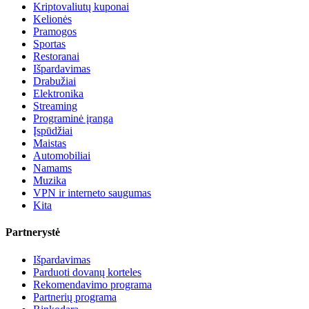
Kriptovaliutų kuponai
Kelionės
Pramogos
Sportas
Restoranai
Išpardavimas
Drabužiai
Elektronika
Streaming
Programinė įranga
Įspūdžiai
Maistas
Automobiliai
Namams
Muzika
VPN ir interneto saugumas
Kita
Partnerystė
Išpardavimas
Parduoti dovanų korteles
Rekomendavimo programa
Partnerių programa