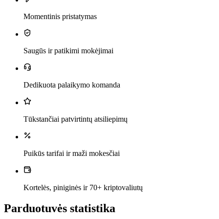
Momentinis pristatymas
Saugūs ir patikimi mokėjimai
Dedikuota palaikymo komanda
Tūkstančiai patvirtintų atsiliepimų
Puikūs tarifai ir maži mokesčiai
Kortelės, piniginės ir 70+ kriptovaliutų
Parduotuvės statistika