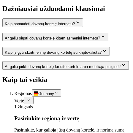
Dažniausiai užduodami klausimai
Kaip panaudoti dovanų kortelę internetu?
Ar galiu siųsti dovanų kortelę kitam asmeniui internetu?
Kaip įsigyti skaitmeninę dovanų kortelę su kriptovaliuta?
Ar galiu pirkti dovanų kortelę kredito kortele arba mobiliąja pinigine?
Kaip tai veikia
Regionas
Germany
Vertė
1 žingsnis
Pasirinkite regioną ir vertę
Pasirinkite, kur galioja jūsų dovanų kortelė, ir norimą sumą.