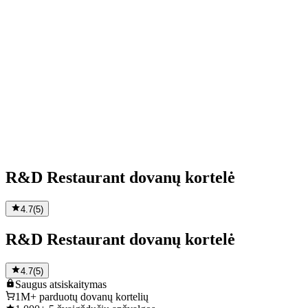
R&D Restaurant dovanų kortelė
4.7
(
5
)
R&D Restaurant dovanų kortelė
4.7
(
5
)
Saugus
atsiskaitymas
1M+
parduotų dovanų kortelių