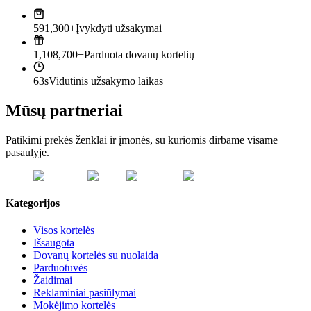
591,300+
Įvykdyti užsakymai
1,108,700+
Parduota dovanų kortelių
63s
Vidutinis užsakymo laikas
Mūsų partneriai
Patikimi prekės ženklai ir įmonės, su kuriomis dirbame visame
pasaulyje.
Kategorijos
Visos kortelės
Išsaugota
Dovanų kortelės su nuolaida
Parduotuvės
Žaidimai
Reklaminiai pasiūlymai
Mokėjimo kortelės