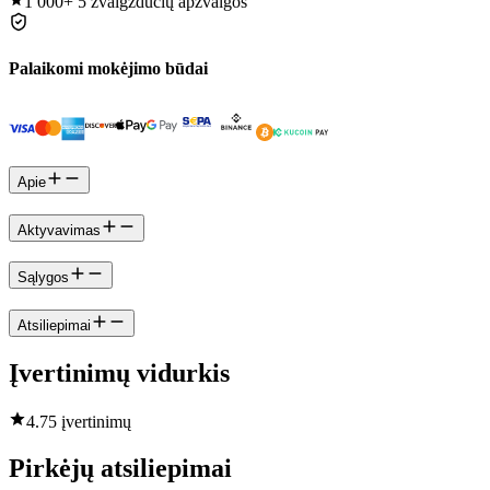
1 000+
5 žvaigždučių apžvalgos
Palaikomi mokėjimo būdai
Apie
Aktyvavimas
Sąlygos
Atsiliepimai
Įvertinimų vidurkis
4.7
5 įvertinimų
Pirkėjų atsiliepimai