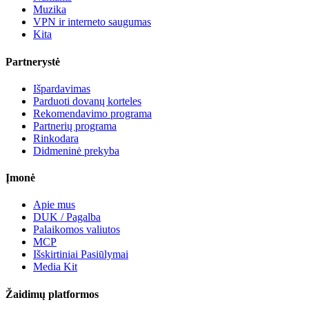
Muzika
VPN ir interneto saugumas
Kita
Partnerystė
Išpardavimas
Parduoti dovanų korteles
Rekomendavimo programa
Partnerių programa
Rinkodara
Didmeninė prekyba
Įmonė
Apie mus
DUK / Pagalba
Palaikomos valiutos
MCP
Išskirtiniai Pasiūlymai
Media Kit
Žaidimų platformos