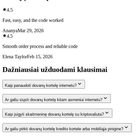
4.5
Fast, easy, and the code worked
Ananya
Mar 29, 2026
4.5
Smooth order process and reliable code
Elena Taylor
Feb 15, 2026
Dažniausiai užduodami klausimai
Kaip panaudoti dovanų kortelę internetu?
Ar galiu siųsti dovanų kortelę kitam asmeniui internetu?
Kaip įsigyti skaitmeninę dovanų kortelę su kriptovaliuta?
Ar galiu pirkti dovanų kortelę kredito kortele arba mobiliąja pinigine?