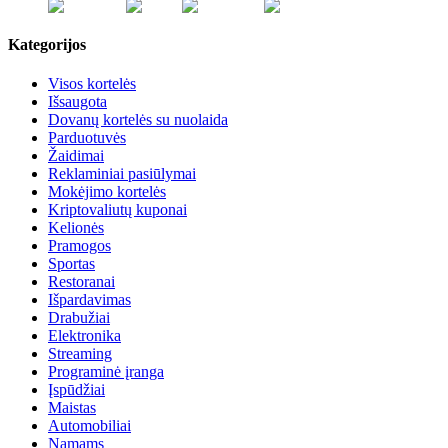
Kategorijos
Visos kortelės
Išsaugota
Dovanų kortelės su nuolaida
Parduotuvės
Žaidimai
Reklaminiai pasiūlymai
Mokėjimo kortelės
Kriptovaliutų kuponai
Kelionės
Pramogos
Sportas
Restoranai
Išpardavimas
Drabužiai
Elektronika
Streaming
Programinė įranga
Įspūdžiai
Maistas
Automobiliai
Namams