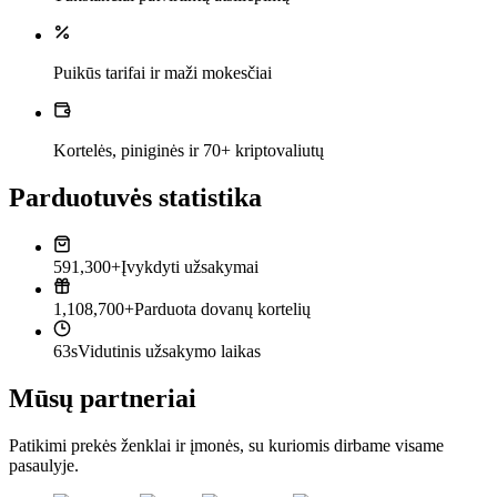
Puikūs tarifai ir maži mokesčiai
Kortelės, piniginės ir 70+ kriptovaliutų
Parduotuvės statistika
591,300+
Įvykdyti užsakymai
1,108,700+
Parduota dovanų kortelių
63s
Vidutinis užsakymo laikas
Mūsų partneriai
Patikimi prekės ženklai ir įmonės, su kuriomis dirbame visame
pasaulyje.