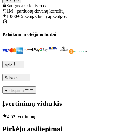
4.5
(
2
)
Saugus
atsiskaitymas
1M+
parduotų dovanų kortelių
1 000+
5 žvaigždučių apžvalgos
Palaikomi mokėjimo būdai
Apie
Sąlygos
Atsiliepimai
Įvertinimų vidurkis
4.5
2 įvertinimų
Pirkėjų atsiliepimai