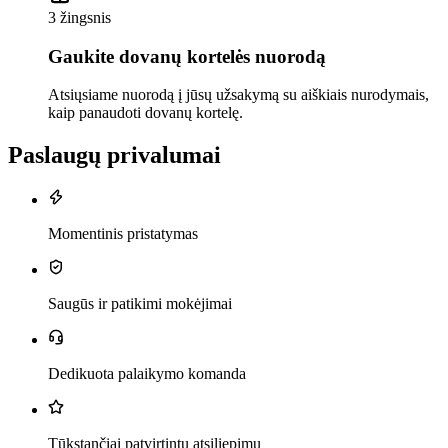
3 žingsnis
Gaukite dovanų kortelės nuorodą
Atsiųsiame nuorodą į jūsų užsakymą su aiškiais nurodymais,
kaip panaudoti dovanų kortelę.
Paslaugų privalumai
Momentinis pristatymas
Saugūs ir patikimi mokėjimai
Dedikuota palaikymo komanda
Tūkstančiai patvirtintų atsiliepimų