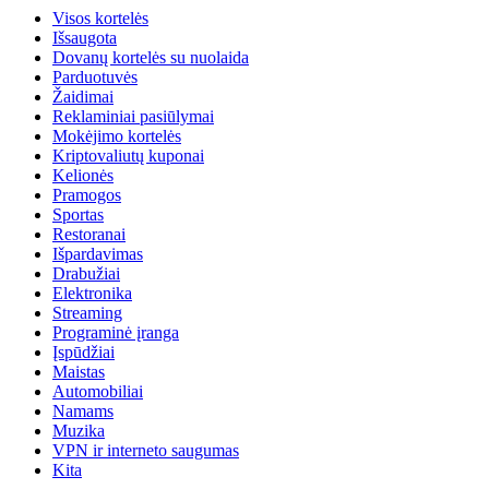
Visos kortelės
Išsaugota
Dovanų kortelės su nuolaida
Parduotuvės
Žaidimai
Reklaminiai pasiūlymai
Mokėjimo kortelės
Kriptovaliutų kuponai
Kelionės
Pramogos
Sportas
Restoranai
Išpardavimas
Drabužiai
Elektronika
Streaming
Programinė įranga
Įspūdžiai
Maistas
Automobiliai
Namams
Muzika
VPN ir interneto saugumas
Kita