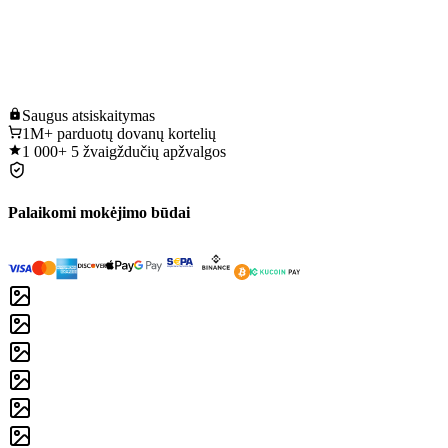
Saugus
atsiskaitymas
1M+
parduotų dovanų kortelių
1 000+
5 žvaigždučių apžvalgos
Palaikomi mokėjimo būdai