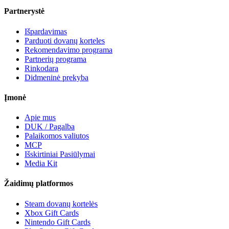
Partnerystė
Išpardavimas
Parduoti dovanų korteles
Rekomendavimo programa
Partnerių programa
Rinkodara
Didmeninė prekyba
Įmonė
Apie mus
DUK / Pagalba
Palaikomos valiutos
MCP
Išskirtiniai Pasiūlymai
Media Kit
Žaidimų platformos
Steam dovanų kortelės
Xbox Gift Cards
Nintendo Gift Cards