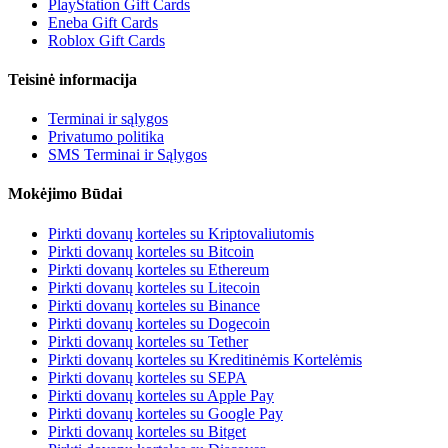
PlayStation Gift Cards
Eneba Gift Cards
Roblox Gift Cards
Teisinė informacija
Terminai ir sąlygos
Privatumo politika
SMS Terminai ir Sąlygos
Mokėjimo Būdai
Pirkti dovanų korteles su Kriptovaliutomis
Pirkti dovanų korteles su Bitcoin
Pirkti dovanų korteles su Ethereum
Pirkti dovanų korteles su Litecoin
Pirkti dovanų korteles su Binance
Pirkti dovanų korteles su Dogecoin
Pirkti dovanų korteles su Tether
Pirkti dovanų korteles su Kreditinėmis Kortelėmis
Pirkti dovanų korteles su SEPA
Pirkti dovanų korteles su Apple Pay
Pirkti dovanų korteles su Google Pay
Pirkti dovanų korteles su Bitget