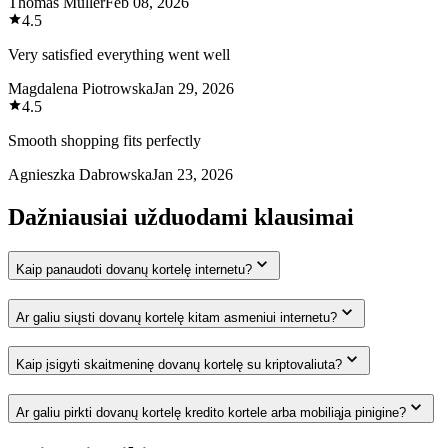
Thomas Muller
Feb 08, 2026
4.5
Very satisfied everything went well
Magdalena Piotrowska
Jan 29, 2026
4.5
Smooth shopping fits perfectly
Agnieszka Dabrowska
Jan 23, 2026
Dažniausiai užduodami klausimai
Kaip panaudoti dovanų kortelę internetu?
Ar galiu siųsti dovanų kortelę kitam asmeniui internetu?
Kaip įsigyti skaitmeninę dovanų kortelę su kriptovaliuta?
Ar galiu pirkti dovanų kortelę kredito kortele arba mobiliąja pinigine?