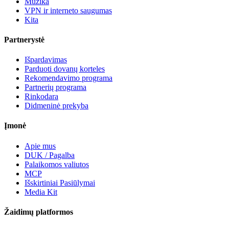
Muzika
VPN ir interneto saugumas
Kita
Partnerystė
Išpardavimas
Parduoti dovanų korteles
Rekomendavimo programa
Partnerių programa
Rinkodara
Didmeninė prekyba
Įmonė
Apie mus
DUK / Pagalba
Palaikomos valiutos
MCP
Išskirtiniai Pasiūlymai
Media Kit
Žaidimų platformos