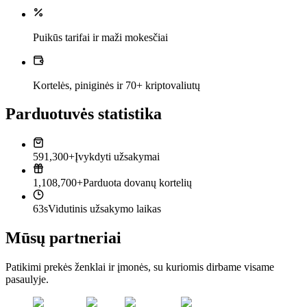
Puikūs tarifai ir maži mokesčiai
Kortelės, piniginės ir 70+ kriptovaliutų
Parduotuvės statistika
591,300+
Įvykdyti užsakymai
1,108,700+
Parduota dovanų kortelių
63s
Vidutinis užsakymo laikas
Mūsų partneriai
Patikimi prekės ženklai ir įmonės, su kuriomis dirbame visame
pasaulyje.