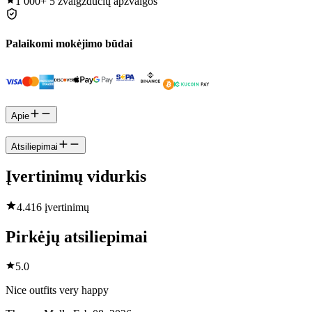
1 000+
5 žvaigždučių apžvalgos
Palaikomi mokėjimo būdai
Apie
Atsiliepimai
Įvertinimų vidurkis
4.4
16 įvertinimų
Pirkėjų atsiliepimai
5.0
Nice outfits very happy