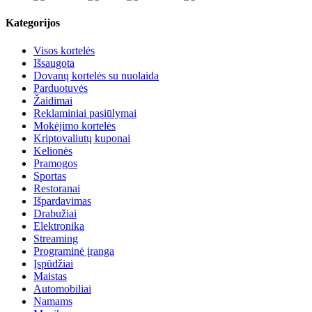
Kategorijos
Visos kortelės
Išsaugota
Dovanų kortelės su nuolaida
Parduotuvės
Žaidimai
Reklaminiai pasiūlymai
Mokėjimo kortelės
Kriptovaliutų kuponai
Kelionės
Pramogos
Sportas
Restoranai
Išpardavimas
Drabužiai
Elektronika
Streaming
Programinė įranga
Įspūdžiai
Maistas
Automobiliai
Namams