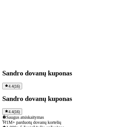
Sandro dovanų kuponas
4.4
(
16
)
Sandro dovanų kuponas
4.4
(
16
)
Saugus
atsiskaitymas
1M+
parduotų dovanų kortelių