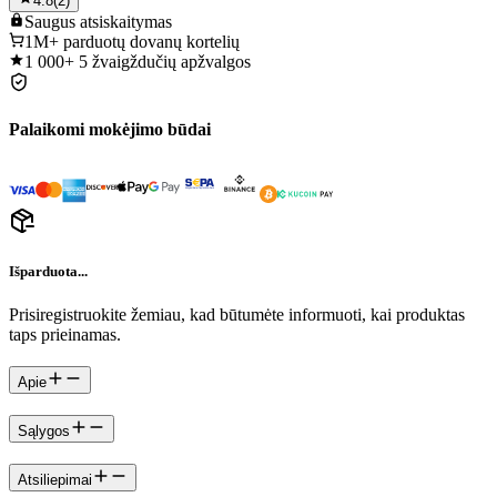
4.8
(
2
)
Saugus
atsiskaitymas
1M+
parduotų dovanų kortelių
1 000+
5 žvaigždučių apžvalgos
Palaikomi mokėjimo būdai
Išparduota...
Prisiregistruokite žemiau, kad būtumėte informuoti, kai produktas
taps prieinamas.
Apie
Sąlygos
Atsiliepimai