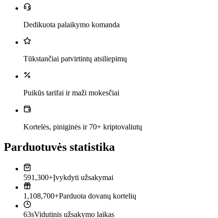
Dedikuota palaikymo komanda
Tūkstančiai patvirtintų atsiliepimų
Puikūs tarifai ir maži mokesčiai
Kortelės, piniginės ir 70+ kriptovaliutų
Parduotuvės statistika
591,300+
Įvykdyti užsakymai
1,108,700+
Parduota dovanų kortelių
63s
Vidutinis užsakymo laikas