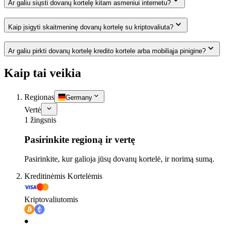
Ar galiu siųsti dovanų kortelę kitam asmeniui internetu?
Kaip įsigyti skaitmeninę dovanų kortelę su kriptovaliuta?
Ar galiu pirkti dovanų kortelę kredito kortele arba mobiliąja pinigine?
Kaip tai veikia
Regionas
Germany
Vertė
1 žingsnis
Pasirinkite regioną ir vertę
Pasirinkite, kur galioja jūsų dovanų kortelė, ir norimą sumą.
Kreditinėmis Kortelėmis
Kriptovaliutomis