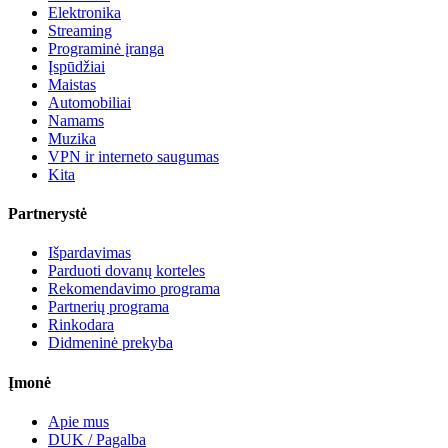
Elektronika
Streaming
Programinė įranga
Įspūdžiai
Maistas
Automobiliai
Namams
Muzika
VPN ir interneto saugumas
Kita
Partnerystė
Išpardavimas
Parduoti dovanų korteles
Rekomendavimo programa
Partnerių programa
Rinkodara
Didmeninė prekyba
Įmonė
Apie mus
DUK / Pagalba