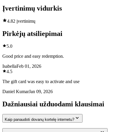
Įvertinimų vidurkis
4.8
2 įvertinimų
Pirkėjų atsiliepimai
5.0
Good price and easy redemption.
Isabella
Feb 01, 2026
4.5
The gift card was easy to activate and use
Daniel Kumar
Jan 09, 2026
Dažniausiai užduodami klausimai
Kaip panaudoti dovanų kortelę internetu?