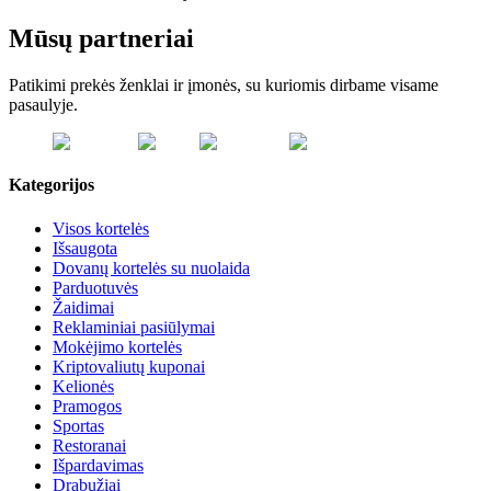
Mūsų partneriai
Patikimi prekės ženklai ir įmonės, su kuriomis dirbame visame
pasaulyje.
Kategorijos
Visos kortelės
Išsaugota
Dovanų kortelės su nuolaida
Parduotuvės
Žaidimai
Reklaminiai pasiūlymai
Mokėjimo kortelės
Kriptovaliutų kuponai
Kelionės
Pramogos
Sportas
Restoranai
Išpardavimas
Drabužiai