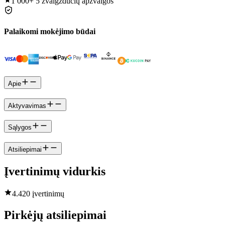
1 000+
5 žvaigždučių apžvalgos
Palaikomi mokėjimo būdai
Apie
Aktyvavimas
Sąlygos
Atsiliepimai
Įvertinimų vidurkis
4.4
20 įvertinimų
Pirkėjų atsiliepimai