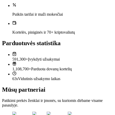
Puikūs tarifai ir maži mokesčiai
Kortelės, piniginės ir 70+ kriptovaliutų
Parduotuvės statistika
591,300+
Įvykdyti užsakymai
1,108,700+
Parduota dovanų kortelių
63s
Vidutinis užsakymo laikas
Mūsų partneriai
Patikimi prekės ženklai ir įmonės, su kuriomis dirbame visame
pasaulyje.