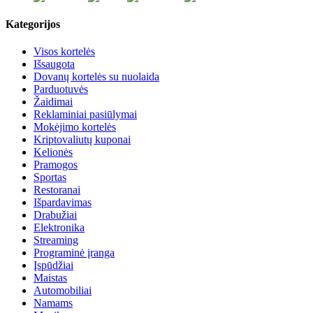
Kategorijos
Visos kortelės
Išsaugota
Dovanų kortelės su nuolaida
Parduotuvės
Žaidimai
Reklaminiai pasiūlymai
Mokėjimo kortelės
Kriptovaliutų kuponai
Kelionės
Pramogos
Sportas
Restoranai
Išpardavimas
Drabužiai
Elektronika
Streaming
Programinė įranga
Įspūdžiai
Maistas
Automobiliai
Namams