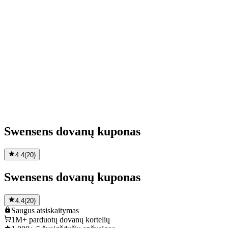
Swensens dovanų kuponas
4.4
(
20
)
Swensens dovanų kuponas
4.4
(
20
)
Saugus
atsiskaitymas
1M+
parduotų dovanų kortelių