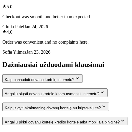
5.0
Checkout was smooth and better than expected.
Giulia Patel
Jan 24, 2026
4.0
Order was convenient and no complaints here.
Sofia Yılmaz
Jan 23, 2026
Dažniausiai užduodami klausimai
Kaip panaudoti dovanų kortelę internetu?
Ar galiu siųsti dovanų kortelę kitam asmeniui internetu?
Kaip įsigyti skaitmeninę dovanų kortelę su kriptovaliuta?
Ar galiu pirkti dovanų kortelę kredito kortele arba mobiliąja pinigine?