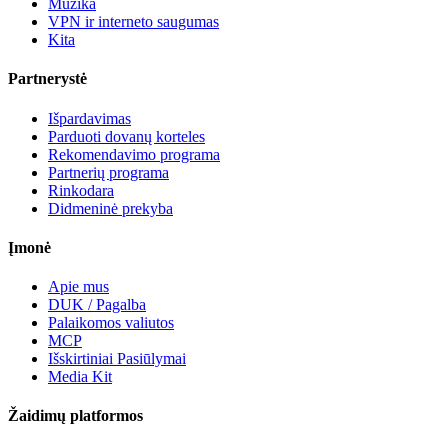
Muzika
VPN ir interneto saugumas
Kita
Partnerystė
Išpardavimas
Parduoti dovanų korteles
Rekomendavimo programa
Partnerių programa
Rinkodara
Didmeninė prekyba
Įmonė
Apie mus
DUK / Pagalba
Palaikomos valiutos
MCP
Išskirtiniai Pasiūlymai
Media Kit
Žaidimų platformos