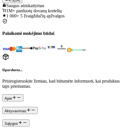
4.3
(
14
)
Saugus
atsiskaitymas
1M+
parduotų dovanų kortelių
1 000+
5 žvaigždučių apžvalgos
Palaikomi mokėjimo būdai
Išparduota...
Prisiregistruokite žemiau, kad būtumėte informuoti, kai produktas
taps prieinamas.
Apie
Aktyvavimas
Sąlygos