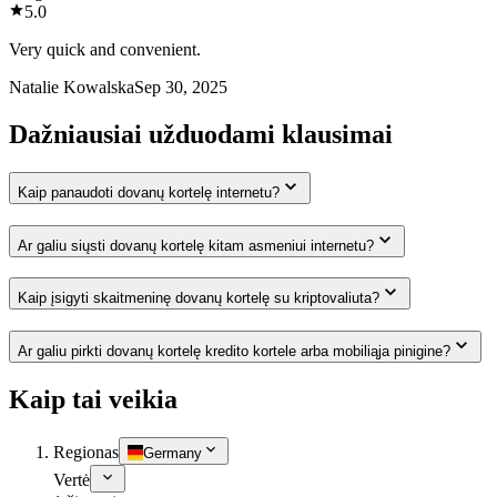
5.0
Very quick and convenient.
Natalie Kowalska
Sep 30, 2025
Dažniausiai užduodami klausimai
Kaip panaudoti dovanų kortelę internetu?
Ar galiu siųsti dovanų kortelę kitam asmeniui internetu?
Kaip įsigyti skaitmeninę dovanų kortelę su kriptovaliuta?
Ar galiu pirkti dovanų kortelę kredito kortele arba mobiliąja pinigine?
Kaip tai veikia
Regionas
Germany
Vertė