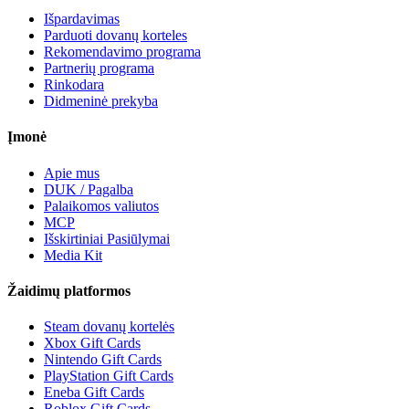
Išpardavimas
Parduoti dovanų korteles
Rekomendavimo programa
Partnerių programa
Rinkodara
Didmeninė prekyba
Įmonė
Apie mus
DUK / Pagalba
Palaikomos valiutos
MCP
Išskirtiniai Pasiūlymai
Media Kit
Žaidimų platformos
Steam dovanų kortelės
Xbox Gift Cards
Nintendo Gift Cards
PlayStation Gift Cards
Eneba Gift Cards
Roblox Gift Cards