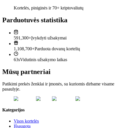
Kortelės, piniginės ir 70+ kriptovaliutų
Parduotuvės statistika
591,300+
Įvykdyti užsakymai
1,108,700+
Parduota dovanų kortelių
63s
Vidutinis užsakymo laikas
Mūsų partneriai
Patikimi prekės ženklai ir įmonės, su kuriomis dirbame visame
pasaulyje.
Kategorijos
Visos kortelės
Išsaugota