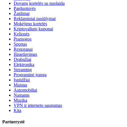
Dovanų kortelės su nuolaida
Parduotuvės
Žaidimai
Reklaminiai pasiūlymai
Mokėjimo kortelės
Kriptovaliutų kuponai
Kelionės
Pramogos
Sportas
Restoranai
Išpardavimas
Drabužiai
Elektronika
Streaming
Programinė įranga
Įspūdžiai
Maistas
Automobiliai
Namams
Muzika
VPN ir interneto saugumas
Kita
Partnerystė