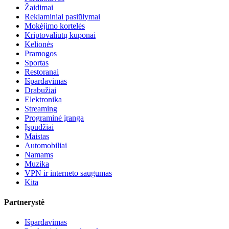
Žaidimai
Reklaminiai pasiūlymai
Mokėjimo kortelės
Kriptovaliutų kuponai
Kelionės
Pramogos
Sportas
Restoranai
Išpardavimas
Drabužiai
Elektronika
Streaming
Programinė įranga
Įspūdžiai
Maistas
Automobiliai
Namams
Muzika
VPN ir interneto saugumas
Kita
Partnerystė
Išpardavimas