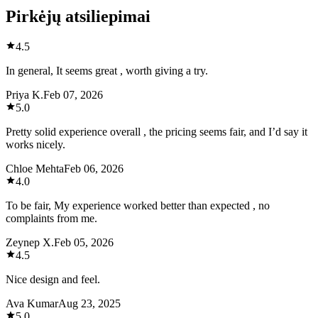
Pirkėjų atsiliepimai
4.5
In general, It seems great , worth giving a try.
Priya K.
Feb 07, 2026
5.0
Pretty solid experience overall , the pricing seems fair, and I’d say it
works nicely.
Chloe Mehta
Feb 06, 2026
4.0
To be fair, My experience worked better than expected , no
complaints from me.
Zeynep X.
Feb 05, 2026
4.5
Nice design and feel.
Ava Kumar
Aug 23, 2025
5.0