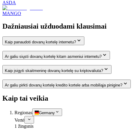
ASDA
MANGO
Dažniausiai užduodami klausimai
Kaip panaudoti dovanų kortelę internetu?
Ar galiu siųsti dovanų kortelę kitam asmeniui internetu?
Kaip įsigyti skaitmeninę dovanų kortelę su kriptovaliuta?
Ar galiu pirkti dovanų kortelę kredito kortele arba mobiliąja pinigine?
Kaip tai veikia
Regionas
Germany
Vertė
1 žingsnis