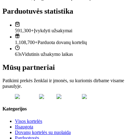
Parduotuvės statistika
591,300+
Įvykdyti užsakymai
1,108,700+
Parduota dovanų kortelių
63s
Vidutinis užsakymo laikas
Mūsų partneriai
Patikimi prekės ženklai ir įmonės, su kuriomis dirbame visame
pasaulyje.
Kategorijos
Visos kortelės
Išsaugota
Dovanų kortelės su nuolaida
Parduotuvės