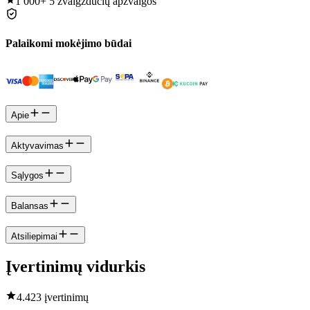
1 000+
5 žvaigždučių apžvalgos
Palaikomi mokėjimo būdai
Apie
Aktyvavimas
Sąlygos
Balansas
Atsiliepimai
Įvertinimų vidurkis
4.4
23 įvertinimų