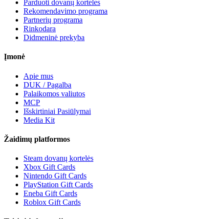
Parduoti dovanų korteles
Rekomendavimo programa
Partnerių programa
Rinkodara
Didmeninė prekyba
Įmonė
Apie mus
DUK / Pagalba
Palaikomos valiutos
MCP
Išskirtiniai Pasiūlymai
Media Kit
Žaidimų platformos
Steam dovanų kortelės
Xbox Gift Cards
Nintendo Gift Cards
PlayStation Gift Cards
Eneba Gift Cards
Roblox Gift Cards