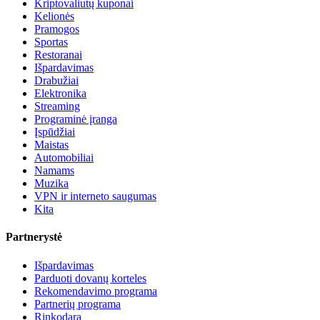
Kriptovaliutų kuponai
Kelionės
Pramogos
Sportas
Restoranai
Išpardavimas
Drabužiai
Elektronika
Streaming
Programinė įranga
Įspūdžiai
Maistas
Automobiliai
Namams
Muzika
VPN ir interneto saugumas
Kita
Partnerystė
Išpardavimas
Parduoti dovanų korteles
Rekomendavimo programa
Partnerių programa
Rinkodara