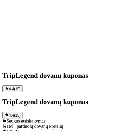
TripLegend dovanų kuponas
4.4
(
15
)
TripLegend dovanų kuponas
4.4
(
15
)
Saugus
atsiskaitymas
1M+
parduotų dovanų kortelių