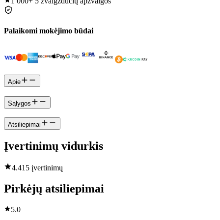
1 000+
5 žvaigždučių apžvalgos
Palaikomi mokėjimo būdai
Apie
Sąlygos
Atsiliepimai
Įvertinimų vidurkis
4.4
15 įvertinimų
Pirkėjų atsiliepimai
5.0