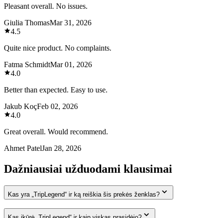
Pleasant overall. No issues.
Giulia Thomas
Mar 31, 2026
4.5
Quite nice product. No complaints.
Fatma Schmidt
Mar 01, 2026
4.0
Better than expected. Easy to use.
Jakub Koç
Feb 02, 2026
4.0
Great overall. Would recommend.
Ahmet Patel
Jan 28, 2026
Dažniausiai užduodami klausimai
Kas yra „TripLegend“ ir ką reiškia šis prekės ženklas?
Kas įkūrė „TripLegend“ ir kaip viskas prasidėjo?