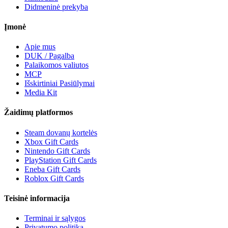
Didmeninė prekyba
Įmonė
Apie mus
DUK / Pagalba
Palaikomos valiutos
MCP
Išskirtiniai Pasiūlymai
Media Kit
Žaidimų platformos
Steam dovanų kortelės
Xbox Gift Cards
Nintendo Gift Cards
PlayStation Gift Cards
Eneba Gift Cards
Roblox Gift Cards
Teisinė informacija
Terminai ir sąlygos
Privatumo politika