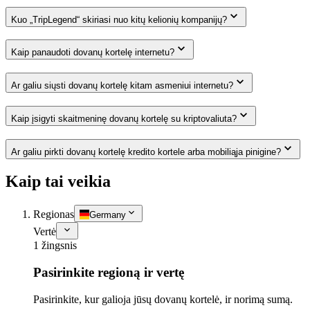
Kuo „TripLegend“ skiriasi nuo kitų kelionių kompanijų?
Kaip panaudoti dovanų kortelę internetu?
Ar galiu siųsti dovanų kortelę kitam asmeniui internetu?
Kaip įsigyti skaitmeninę dovanų kortelę su kriptovaliuta?
Ar galiu pirkti dovanų kortelę kredito kortele arba mobiliąja pinigine?
Kaip tai veikia
Regionas
Germany
Vertė
1 žingsnis
Pasirinkite regioną ir vertę
Pasirinkite, kur galioja jūsų dovanų kortelė, ir norimą sumą.