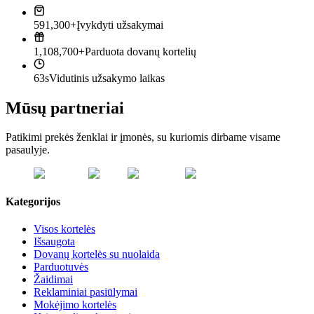
591,300+
Įvykdyti užsakymai
1,108,700+
Parduota dovanų kortelių
63s
Vidutinis užsakymo laikas
Mūsų partneriai
Patikimi prekės ženklai ir įmonės, su kuriomis dirbame visame
pasaulyje.
Kategorijos
Visos kortelės
Išsaugota
Dovanų kortelės su nuolaida
Parduotuvės
Žaidimai
Reklaminiai pasiūlymai
Mokėjimo kortelės