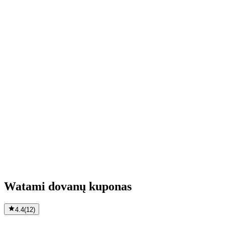
Watami dovanų kuponas
4.4
(
12
)