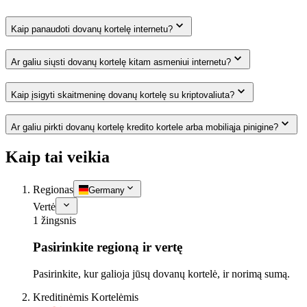
Kaip panaudoti dovanų kortelę internetu?
Ar galiu siųsti dovanų kortelę kitam asmeniui internetu?
Kaip įsigyti skaitmeninę dovanų kortelę su kriptovaliuta?
Ar galiu pirkti dovanų kortelę kredito kortele arba mobiliąja pinigine?
Kaip tai veikia
Regionas
Germany
Vertė
1 žingsnis
Pasirinkite regioną ir vertę
Pasirinkite, kur galioja jūsų dovanų kortelė, ir norimą sumą.
Kreditinėmis Kortelėmis