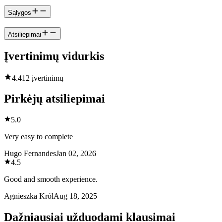
Sąlygos
Atsiliepimai
Įvertinimų vidurkis
4.4
12 įvertinimų
Pirkėjų atsiliepimai
5.0
Very easy to complete
Hugo Fernandes
Jan 02, 2026
4.5
Good and smooth experience.
Agnieszka Król
Aug 18, 2025
Dažniausiai užduodami klausimai