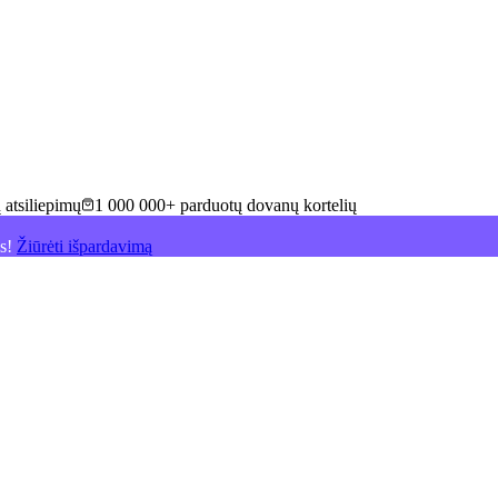
 atsiliepimų
1 000 000+ parduotų dovanų kortelių
is!
Žiūrėti išpardavimą