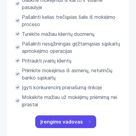
Gaukite mokėjimus iš karto ir visame
pasaulyje
Pašalinti kelias trečiąsias šalis iš mokėjimo
proceso
Turėkite mažiau klientų duomenų
Pašalinti nesąžiningas grįžtamąsias sąskaitų
apmokėjimo operacijas
Pritraukti įvairių klientų
Priimkite mokėjimus iš asmenų, neturinčių
banko sąskaitų
Įgyti konkurencinį pranašumą rinkoje
Mokėkite mažiau už mokėjimų priėmimą nei
įprastai
Įrengimo vadovas