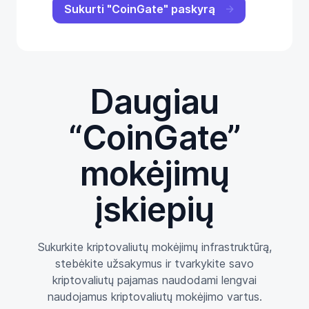
Sukurti "CoinGate" paskyrą
Daugiau
“CoinGate”
mokėjimų
įskiepių
Sukurkite kriptovaliutų mokėjimų infrastruktūrą,
stebėkite užsakymus ir tvarkykite savo
kriptovaliutų pajamas naudodami lengvai
naudojamus kriptovaliutų mokėjimo vartus.