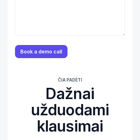
ČIA PADĖTI
Dažnai
užduodami
klausimai