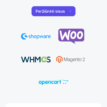
Peržiūrėti visus