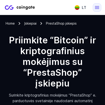
LT
English
Home
Įskiepiai
PrestaShop įskiepis
Lietuvių
Priimkite “Bitcoin” ir
kriptografinius
mokėjimus su
“PrestaShop”
įskiepiu
Surinkite kriptografinius mokėjimus “PrestaShop” e.
parduotuvės svetainėje naudodami automatinį