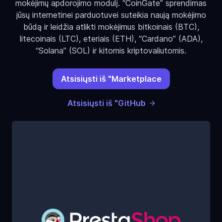
mokėjimų apdorojimo modulį. “CoinGate” sprendimas
jūsų internetinei parduotuvei suteikia naują mokėjimo
būdą ir leidžia atlikti mokėjimus bitkoinais (BTC),
litecoinais (LTC), eteriais (ETH), “Cardano” (ADA),
“Solana” (SOL) ir kitomis kriptovaliutomis.
Atsisiųsti iš "Marketplace
Atsisiųsti iš "GitHub