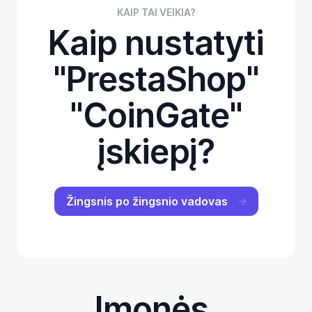
KAIP TAI VEIKIA?
Kaip nustatyti
"PrestaShop"
"CoinGate"
įskiepį?
Žingsnis po žingsnio vadovas
Įmonės,