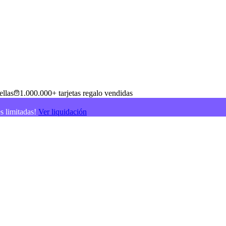
ellas
1.000.000+ tarjetas regalo vendidas
es limitadas!
Ver liquidación