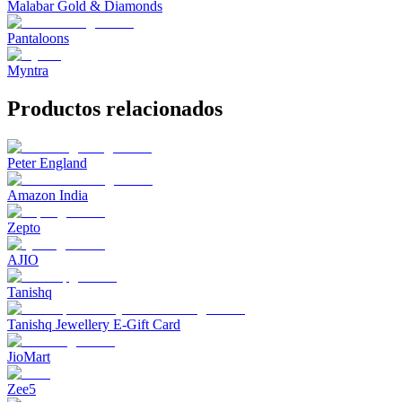
Malabar Gold & Diamonds
Pantaloons
Myntra
Productos relacionados
Peter England
Amazon India
Zepto
AJIO
Tanishq
Tanishq Jewellery E-Gift Card
JioMart
Zee5