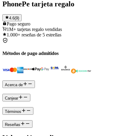
PhonePe tarjeta regalo
4.6
(
9
)
Pago
seguro
1M+
tarjetas regalo vendidas
1.000+
reseñas de 5 estrellas
Métodos de pago admitidos
Acerca de
Canjear
Términos
Reseñas