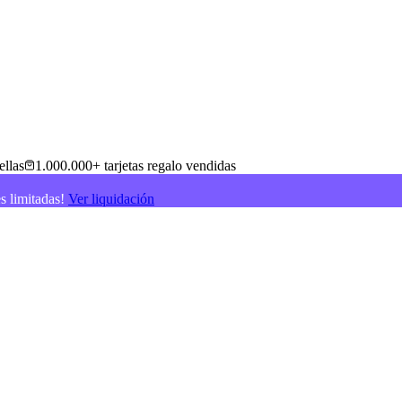
ellas
1.000.000+ tarjetas regalo vendidas
es limitadas!
Ver liquidación