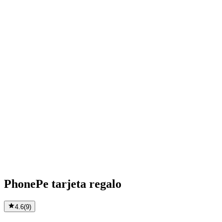
PhonePe tarjeta regalo
4.6
(
9
)