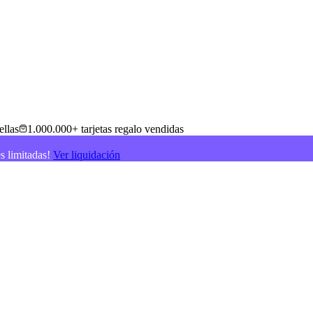
ellas
1.000.000+ tarjetas regalo vendidas
es limitadas!
Ver liquidación