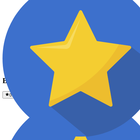
BondVet tarjeta regalo
0.0
(
0
)