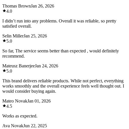
Thomas Brown
Jan 26, 2026
4.0
I didn’t run into any problems. Overall it was reliable, so pretty
satisfied overall.
Selin Miller
Jan 25, 2026
5.0
So far, The service seems better than expected , would definitely
recommend.
Mateusz Banerjee
Jan 24, 2026
5.0
This brand delivers reliable products. While not perfect, everything
works smoothly and the overall experience feels well thought out. I
would consider buying again.
Mateo Novak
Jan 01, 2026
4.5
Works as expected.
Ava Novak
Jun 22, 2025