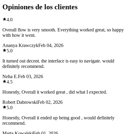
Opiniones de los clientes
4.0
Overall flow is very smooth. Everything worked great, so happy
with how it went.
Ananya Krawczyk
Feb 04, 2026
5.0
It turned out decent. the interface is easy to navigate. would
definitely recommend.
Neha E.
Feb 03, 2026
4.5
Honestly, Overall it worked great , did what I expected.
Robert Dabrowski
Feb 02, 2026
5.0
Honestly, Overall it ended up being good , would definitely
recommend.
Marta Kowalski
Feb 01, 2026