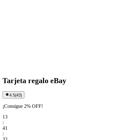
Tarjeta regalo eBay
4.5
(
43
)
¡Consigue 2% OFF!
13
:
41
:
32