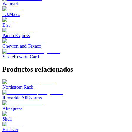
Walmart
T.J.Maxx
Etsy
Panda Express
Chevron and Texaco
Visa eReward Card
Productos relacionados
Nordstrom Rack
Rewarble AliExpress
Aliexpress
Shell
Hollister