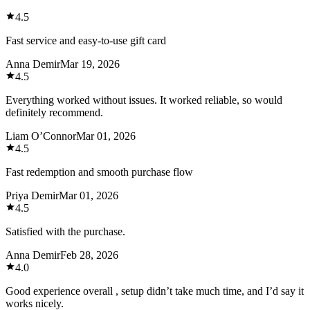
4.5
Fast service and easy-to-use gift card
Anna Demir
Mar 19, 2026
4.5
Everything worked without issues. It worked reliable, so would
definitely recommend.
Liam O’Connor
Mar 01, 2026
4.5
Fast redemption and smooth purchase flow
Priya Demir
Mar 01, 2026
4.5
Satisfied with the purchase.
Anna Demir
Feb 28, 2026
4.0
Good experience overall , setup didn’t take much time, and I’d say it
works nicely.