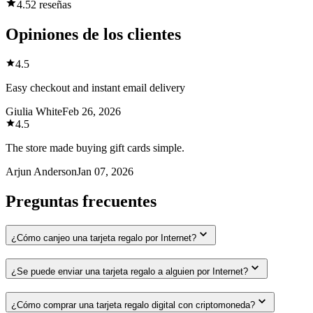
4.5
2 reseñas
Opiniones de los clientes
4.5
Easy checkout and instant email delivery
Giulia White
Feb 26, 2026
4.5
The store made buying gift cards simple.
Arjun Anderson
Jan 07, 2026
Preguntas frecuentes
¿Cómo canjeo una tarjeta regalo por Internet?
¿Se puede enviar una tarjeta regalo a alguien por Internet?
¿Cómo comprar una tarjeta regalo digital con criptomoneda?