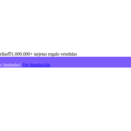
ellas
1.000.000+ tarjetas regalo vendidas
es limitadas!
Ver liquidación