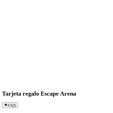
Tarjeta regalo Escape Arena
4.5
(
2
)