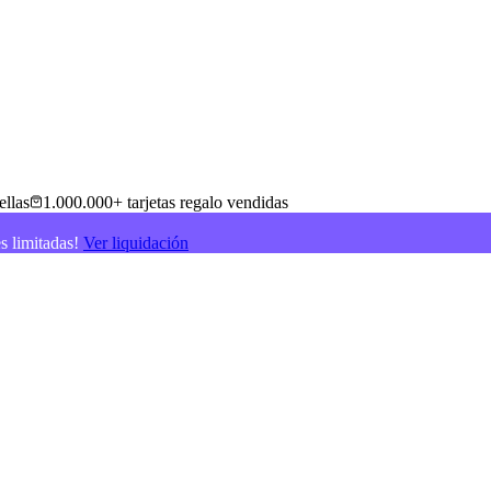
ellas
1.000.000+ tarjetas regalo vendidas
es limitadas!
Ver liquidación