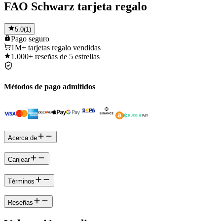
FAO Schwarz tarjeta regalo
5.0
(
1
)
Pago
seguro
1M+
tarjetas regalo vendidas
1.000+
reseñas de 5 estrellas
Métodos de pago admitidos
Acerca de
Canjear
Términos
Reseñas