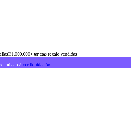
ellas
1.000.000+ tarjetas regalo vendidas
es limitadas!
Ver liquidación