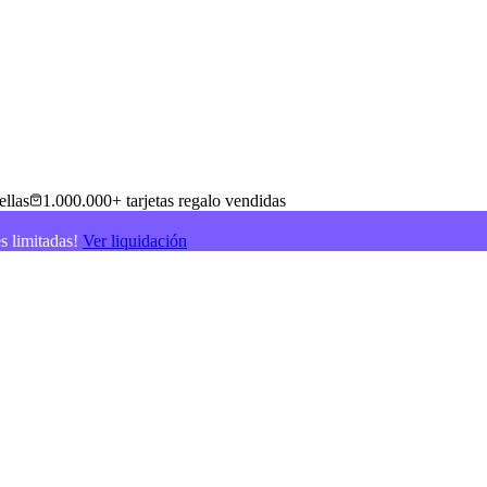
ellas
1.000.000+ tarjetas regalo vendidas
es limitadas!
Ver liquidación