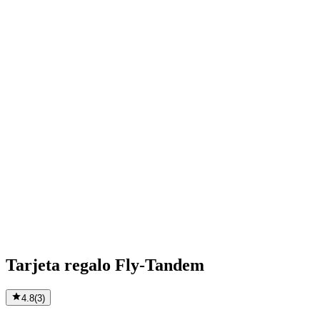
Tarjeta regalo Fly-Tandem
4.8
(
3
)