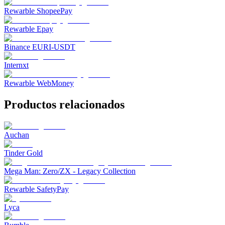
Rewarble ShopeePay
Rewarble Epay
Binance EURI-USDT
Internxt
Rewarble WebMoney
Productos relacionados
Auchan
Tinder Gold
Mega Man: Zero/ZX - Legacy Collection
Rewarble SafetyPay
Lyca