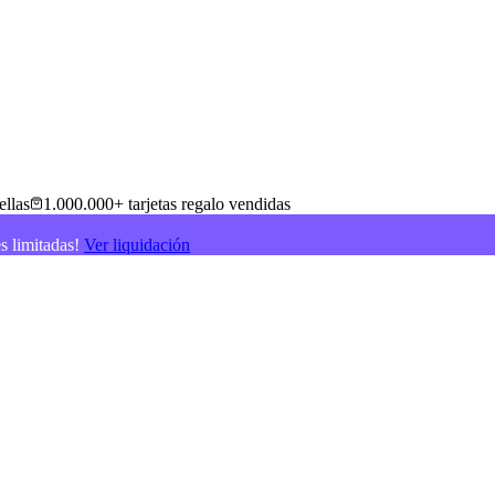
ellas
1.000.000+ tarjetas regalo vendidas
es limitadas!
Ver liquidación