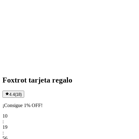
Foxtrot tarjeta regalo
4.4
(
18
)
¡Consigue 1% OFF!
10
:
19
:
56