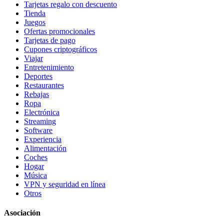
Tarjetas regalo con descuento
Tienda
Juegos
Ofertas promocionales
Tarjetas de pago
Cupones criptográficos
Viajar
Entretenimiento
Deportes
Restaurantes
Rebajas
Ropa
Electrónica
Streaming
Software
Experiencia
Alimentación
Coches
Hogar
Música
VPN y seguridad en línea
Otros
Asociación