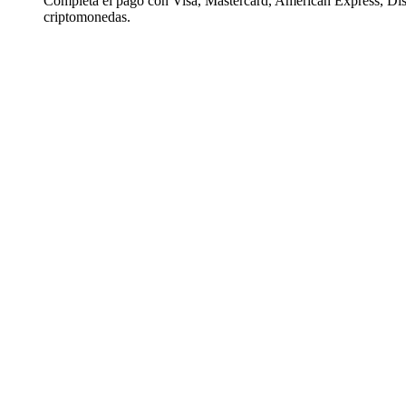
Completa el pago con Visa, Mastercard, American Express, Di
criptomonedas.