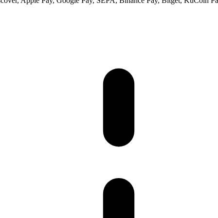
scover, Apple Pay, Google Pay, SEPA, Binance Pay, Bitget, KuCoin Pay