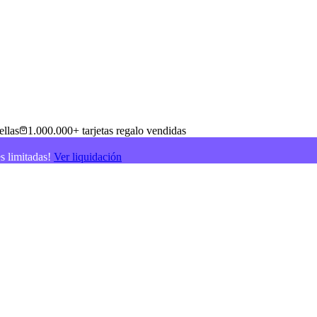
ellas
1.000.000+ tarjetas regalo vendidas
es limitadas!
Ver liquidación