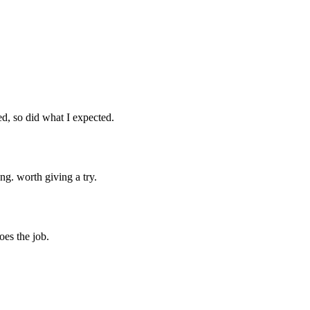
d, so did what I expected.
ng. worth giving a try.
oes the job.