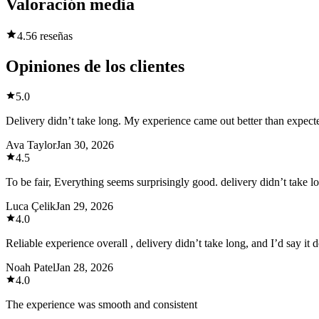
Valoración media
4.5
6 reseñas
Opiniones de los clientes
5.0
Delivery didn’t take long. My experience came out better than expecte
Ava Taylor
Jan 30, 2026
4.5
To be fair, Everything seems surprisingly good. delivery didn’t take lo
Luca Çelik
Jan 29, 2026
4.0
Reliable experience overall , delivery didn’t take long, and I’d say it d
Noah Patel
Jan 28, 2026
4.0
The experience was smooth and consistent