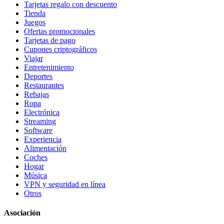
Tarjetas regalo con descuento
Tienda
Juegos
Ofertas promocionales
Tarjetas de pago
Cupones criptográficos
Viajar
Entretenimiento
Deportes
Restaurantes
Rebajas
Ropa
Electrónica
Streaming
Software
Experiencia
Alimentación
Coches
Hogar
Música
VPN y seguridad en línea
Otros
Asociación