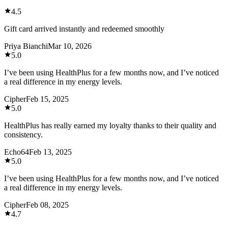
4.5
Gift card arrived instantly and redeemed smoothly
Priya Bianchi
Mar 10, 2026
5.0
I’ve been using HealthPlus for a few months now, and I’ve noticed
a real difference in my energy levels.
Cipher
Feb 15, 2025
5.0
HealthPlus has really earned my loyalty thanks to their quality and
consistency.
Echo64
Feb 13, 2025
5.0
I’ve been using HealthPlus for a few months now, and I’ve noticed
a real difference in my energy levels.
Cipher
Feb 08, 2025
4.7