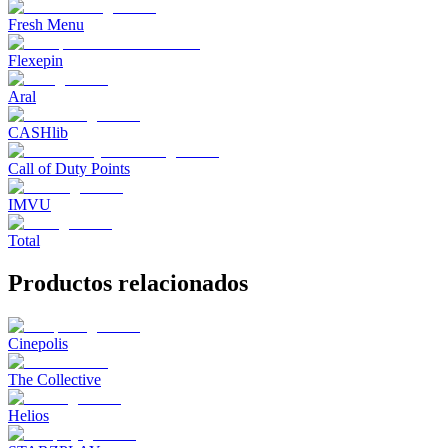
Fresh Menu
Flexepin
Aral
CASHlib
Call of Duty Points
IMVU
Total
Productos relacionados
Cinepolis
The Collective
Helios