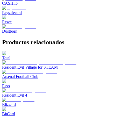
CASHlib
Paysafecard
Rewe
Dustborn
Productos relacionados
Total
Resident Evil Village for STEAM
Arsenal Football Club
Esso
Resident Evil 4
Blizzard
BitCard