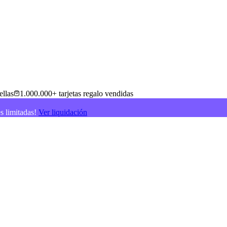
ellas
1.000.000+ tarjetas regalo vendidas
es limitadas!
Ver liquidación