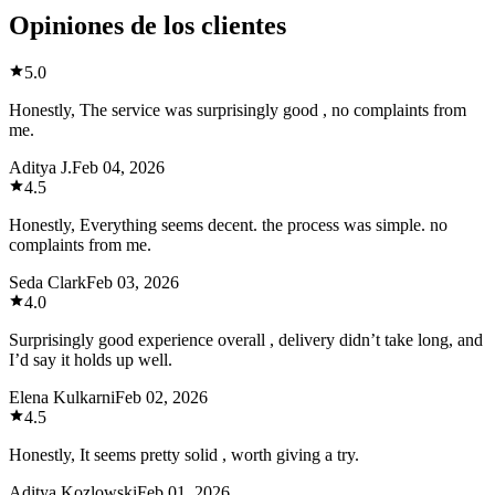
Opiniones de los clientes
5.0
Honestly, The service was surprisingly good , no complaints from
me.
Aditya J.
Feb 04, 2026
4.5
Honestly, Everything seems decent. the process was simple. no
complaints from me.
Seda Clark
Feb 03, 2026
4.0
Surprisingly good experience overall , delivery didn’t take long, and
I’d say it holds up well.
Elena Kulkarni
Feb 02, 2026
4.5
Honestly, It seems pretty solid , worth giving a try.
Aditya Kozlowski
Feb 01, 2026