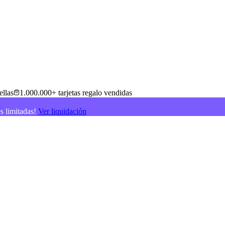
ellas
1.000.000+ tarjetas regalo vendidas
es limitadas!
Ver liquidación