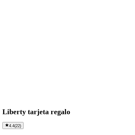
Liberty tarjeta regalo
4.4
(
22
)