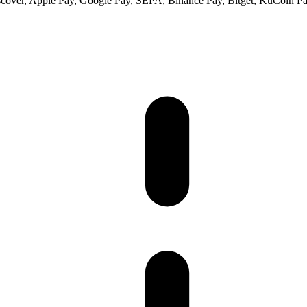
scover, Apple Pay, Google Pay, SEPA, Binance Pay, Bitget, KuCoin Pay