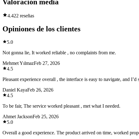
Valoración media
4.4
22 reseñas
Opiniones de los clientes
5.0
Not gonna lie, It worked reliable , no complaints from me.
Mehmet Yılmaz
Feb 27, 2026
4.5
Pleasant experience overall , the interface is easy to navigate, and I’d 
Daniel Kaya
Feb 26, 2026
4.5
To be fair, The service worked pleasant , met what I needed.
Ahmet Jackson
Feb 25, 2026
5.0
Overall a good experience. The product arrived on time, worked proper