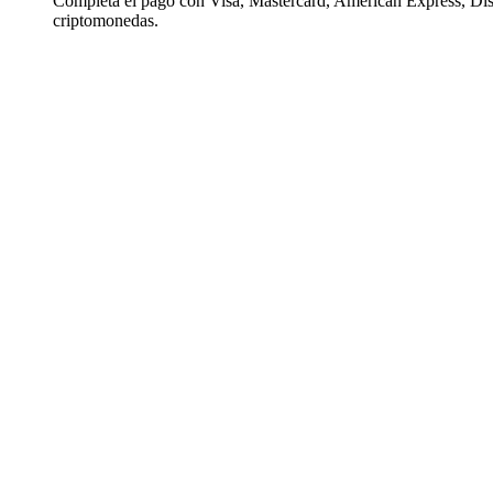
Completa el pago con Visa, Mastercard, American Express, Di
criptomonedas.