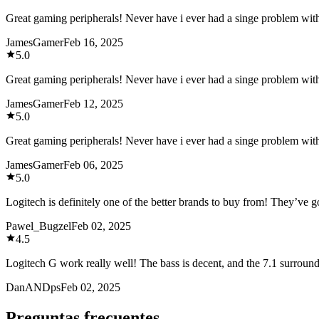
Great gaming peripherals! Never have i ever had a singe problem wit
JamesGamer
Feb 16, 2025
5.0
Great gaming peripherals! Never have i ever had a singe problem wit
JamesGamer
Feb 12, 2025
5.0
Great gaming peripherals! Never have i ever had a singe problem wit
JamesGamer
Feb 06, 2025
5.0
Logitech is definitely one of the better brands to buy from! They’ve got
Pawel_Bugzel
Feb 02, 2025
4.5
Logitech G work really well! The bass is decent, and the 7.1 surrou
DanANDps
Feb 02, 2025
Preguntas frecuentes