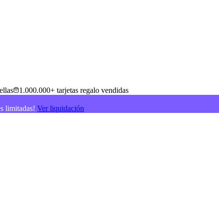
ellas
1.000.000+ tarjetas regalo vendidas
es limitadas!
Ver liquidación