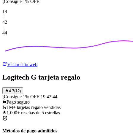
¡Consigue 1% OFF!
19
:
42
:
44
Visitar sitio web
Logitech G tarjeta regalo
4.7
(
12
)
¡Consigue 1% OFF!
19:42:44
Pago
seguro
1M+
tarjetas regalo vendidas
1.000+
reseñas de 5 estrellas
Métodos de pago admitidos