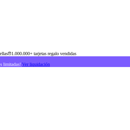
ellas
1.000.000+ tarjetas regalo vendidas
es limitadas!
Ver liquidación