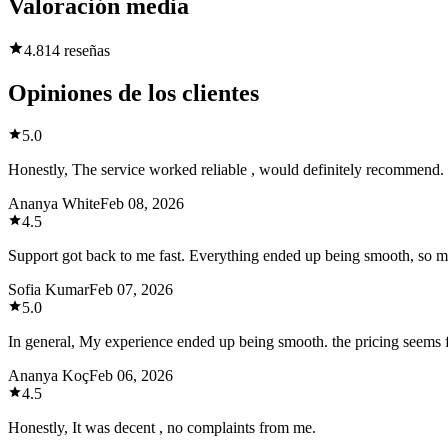
Valoración media
4.8
14 reseñas
Opiniones de los clientes
5.0
Honestly, The service worked reliable , would definitely recommend.
Ananya White
Feb 08, 2026
4.5
Support got back to me fast. Everything ended up being smooth, so m
Sofia Kumar
Feb 07, 2026
5.0
In general, My experience ended up being smooth. the pricing seems fa
Ananya Koç
Feb 06, 2026
4.5
Honestly, It was decent , no complaints from me.