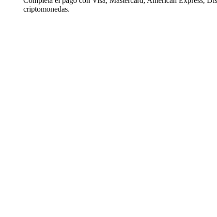
Completa el pago con Visa, Mastercard, American Express, Di
criptomonedas.