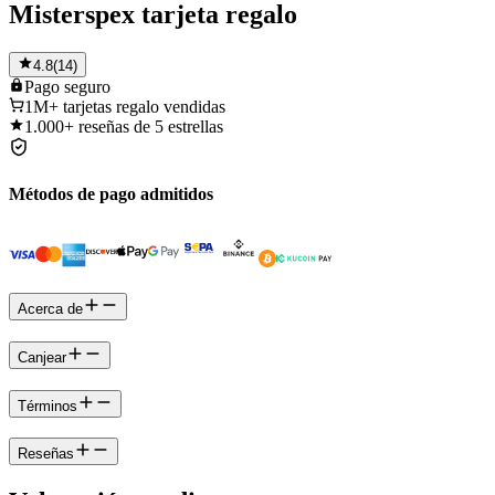
Misterspex tarjeta regalo
4.8
(
14
)
Pago
seguro
1M+
tarjetas regalo vendidas
1.000+
reseñas de 5 estrellas
Métodos de pago admitidos
Acerca de
Canjear
Términos
Reseñas