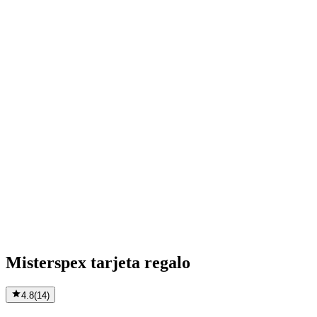
Misterspex tarjeta regalo
4.8
(
14
)