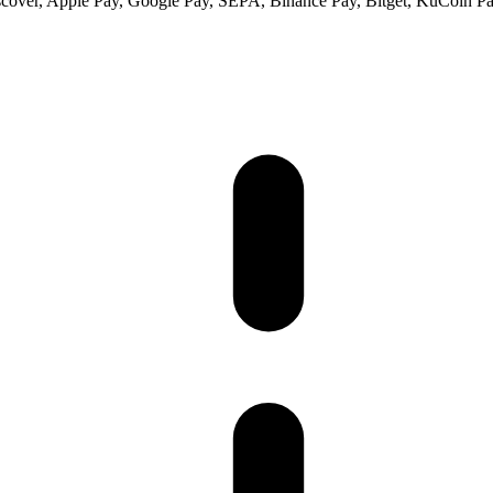
scover, Apple Pay, Google Pay, SEPA, Binance Pay, Bitget, KuCoin Pay