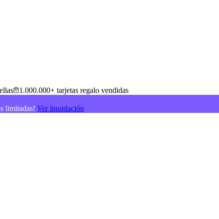
ellas
1.000.000+ tarjetas regalo vendidas
es limitadas!
Ver liquidación