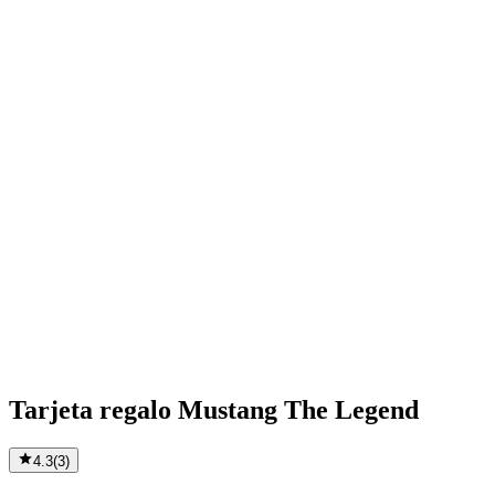
Tarjeta regalo Mustang The Legend
4.3
(
3
)