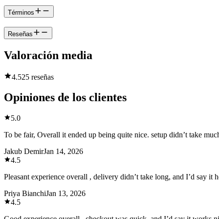
Términos
Reseñas
Valoración media
4.5
25 reseñas
Opiniones de los clientes
5.0
To be fair, Overall it ended up being quite nice. setup didn’t take mu
Jakub Demir
Jan 14, 2026
4.5
Pleasant experience overall , delivery didn’t take long, and I’d say it 
Priya Bianchi
Jan 13, 2026
4.5
Good experience overall , checkout was quick, and I’d say it works ni