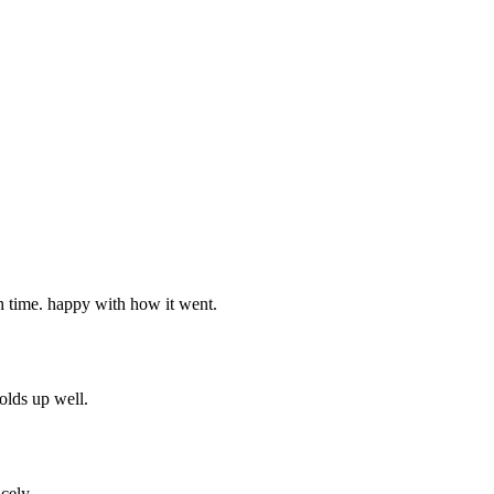
ch time. happy with how it went.
holds up well.
cely.