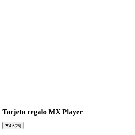
Tarjeta regalo MX Player
4.5
(
25
)