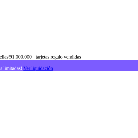
ellas
1.000.000+ tarjetas regalo vendidas
es limitadas!
Ver liquidación