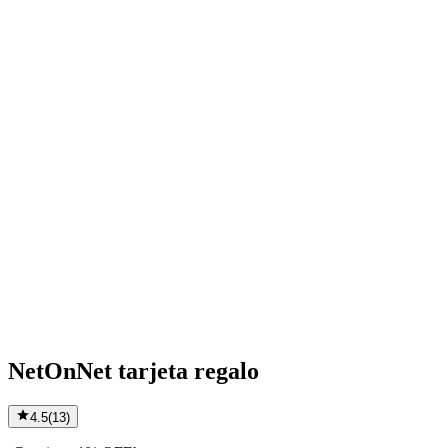
NetOnNet tarjeta regalo
4.5
(
13
)