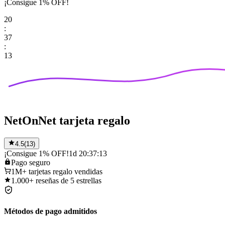
¡Consigue 1% OFF!
20
:
37
:
13
NetOnNet tarjeta regalo
4.5
(
13
)
¡Consigue 1% OFF!
1d 20:37:13
Pago
seguro
1M+
tarjetas regalo vendidas
1.000+
reseñas de 5 estrellas
Métodos de pago admitidos