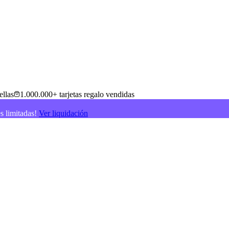
ellas
1.000.000+ tarjetas regalo vendidas
es limitadas!
Ver liquidación