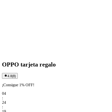
OPPO tarjeta regalo
4.8
(
8
)
¡Consigue 1% OFF!
04
:
24
:
19