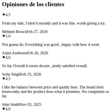
Opiniones de los clientes
4.5
From my side, I tried it recently and it was fine. worth giving a try.
Mehmet Brown
Feb 27, 2026
5.0
Not gonna lie, Everything was good , happy with how it went.
Arjun Anderson
Feb 26, 2026
4.0
So far, Overall it seems decent , pretty satisfied overall.
Sofia Singh
Feb 25, 2026
4.5
I like the balance between price and quality here. The brand feels
trustworthy and the product does what it promises. No complaints so
far.
John Smith
Nov 03, 2025
4.0