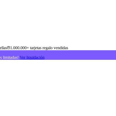
ellas
1.000.000+ tarjetas regalo vendidas
es limitadas!
Ver liquidación