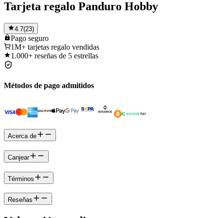
Tarjeta regalo Panduro Hobby
4.7
(
23
)
Pago
seguro
1M+
tarjetas regalo vendidas
1.000+
reseñas de 5 estrellas
Métodos de pago admitidos
Acerca de
Canjear
Términos
Reseñas