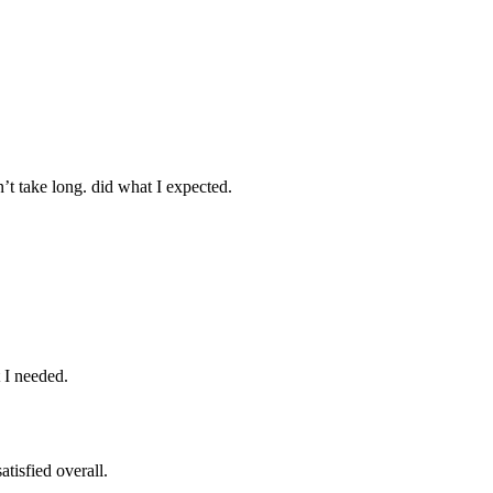
’t take long. did what I expected.
t I needed.
tisfied overall.