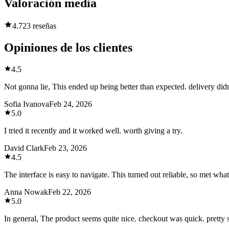
Valoración media
4.7
23 reseñas
Opiniones de los clientes
4.5
Not gonna lie, This ended up being better than expected. delivery didn
Sofia Ivanova
Feb 24, 2026
5.0
I tried it recently and it worked well. worth giving a try.
David Clark
Feb 23, 2026
4.5
The interface is easy to navigate. This turned out reliable, so met wha
Anna Nowak
Feb 22, 2026
5.0
In general, The product seems quite nice. checkout was quick. pretty sa