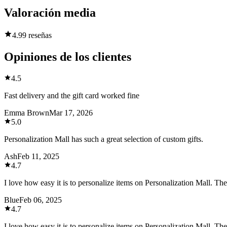
Valoración media
4.9
9 reseñas
Opiniones de los clientes
4.5
Fast delivery and the gift card worked fine
Emma Brown
Mar 17, 2026
5.0
Personalization Mall has such a great selection of custom gifts.
Ash
Feb 11, 2025
4.7
I love how easy it is to personalize items on Personalization Mall. The
Blue
Feb 06, 2025
4.7
I love how easy it is to personalize items on Personalization Mall. The