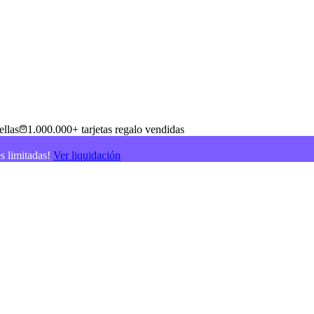
ellas
1.000.000+ tarjetas regalo vendidas
es limitadas!
Ver liquidación