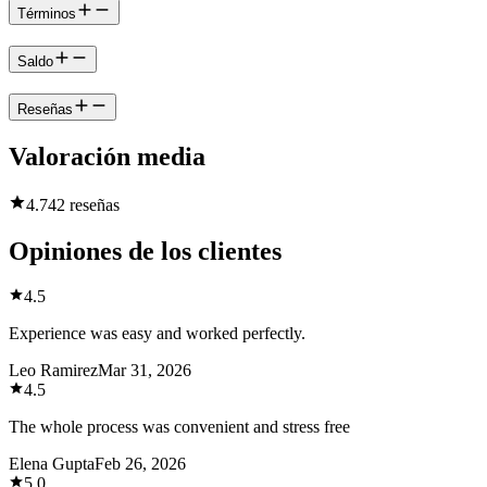
Términos
Saldo
Reseñas
Valoración media
4.7
42 reseñas
Opiniones de los clientes
4.5
Experience was easy and worked perfectly.
Leo Ramirez
Mar 31, 2026
4.5
The whole process was convenient and stress free
Elena Gupta
Feb 26, 2026
5.0