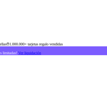
ellas
1.000.000+ tarjetas regalo vendidas
es limitadas!
Ver liquidación