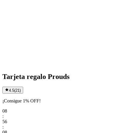
Tarjeta regalo Prouds
4.5
(
21
)
¡Consigue 1% OFF!
08
:
56
:
08